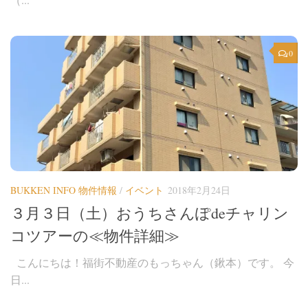
0
BUKKEN INFO 物件情報
/
イベント
2018年2月24日
３月３日（土）おうちさんぽdeチャリン
コツアーの≪物件詳細≫
こんにちは！福街不動産のもっちゃん（鍬本）です。 今
日...