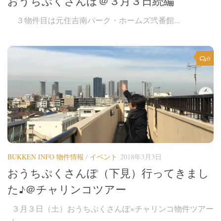
おうちぷくさんぽ＠３月３日続編
３物件目は元住吉南パーク・ホームズ弐番館...
0
BUKKEN INFO 物件情報
/
イベント
2018年3月3日
おうちぷくさんぽ（下見）行ってきまし
た♪＠チャリンコツアー
３月３日（土）おうちぷくさんぽ×チャリンコ物件ツアー
（...