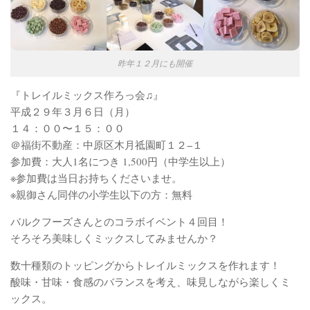
昨年１２月にも開催
『トレイルミックス作ろっ会♫』
平成２９年３月６日（月）
１４：００〜１５：００
＠福街不動産：中原区木月祗園町１２−１
参加費：大人1名につき 1,500円（中学生以上）
※参加費は当日お持ちくださいませ。
※親御さん同伴の小学生以下の方：無料
バルクフーズさんとのコラボイベント４回目！
そろそろ美味しくミックスしてみませんか？
数十種類のトッピングからトレイルミックスを作れます！
酸味・甘味・食感のバランスを考え、味見しながら楽しく
ミ
ックス。