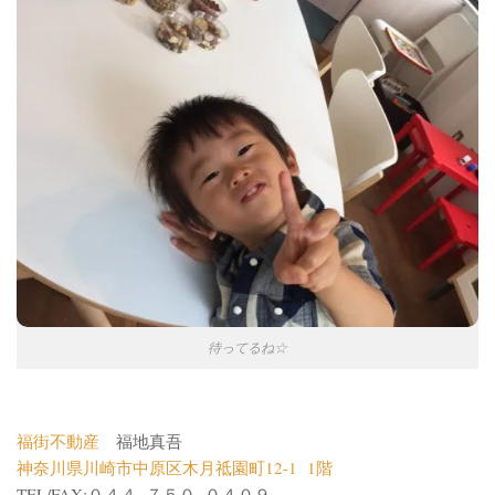
待ってるね☆
福街不動産
福地真吾
神奈川県川崎市中原区木月祗園町12-1 1階
TEL/FAX:０４４−７５０−０４０９