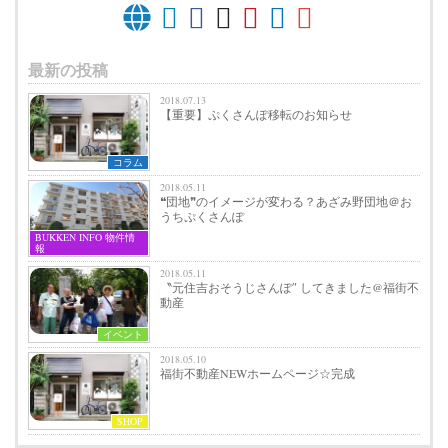
最新の投稿
2018.07.13
【重要】ぷくさんぽ移転のお知らせ
コラム
2018.05.11
❝団地❞のイメージが変わる？あざみ野団地＠お
うちぷくさんぽ
BUKKEN INFO 物件情
報
2018.05.11
〝元住吉おそうじさんぽ″ してきました@福街不
動産
イベント
2018.05.10
福街不動産NEWホームページ☆完成
SHOP