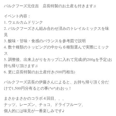
バルクフーズ元住吉 店長特製のお土産も付きます♫
イベント内容：
1. ウェルカムドリンク
2. バルクフーズさん組み合わせ済みのトレイルミックスを味
見
3. 酸味・甘味・食感のバランスを参考図で説明
4. 数十種類のトッピングの中から６種類選んで実際にミック
ス
5. 調整後、出来上がりをカップに入れて完成(約200gを
予定)お
持ち帰り頂けます♫
6. 更に店長特製のお土産付き(500円相当)
バルクフーズ店長の伊藤さんによると、お持ち帰り頂く分
だ
けで1,500円分有るとの事(^o^)わおっ！
まさかまさかのコラボ４回目、、、
ナッツ、レーズン、チョコ、ドライフルーツ、
個人的には味見が一番楽しみです♪