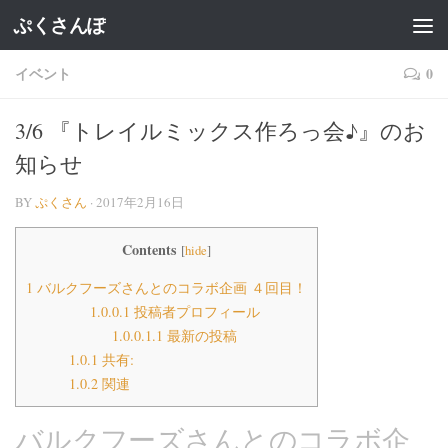
ぷくさんぽ
イベント
0
3/6 『トレイルミックス作ろっ会♪』のお
知らせ
BY
ぷくさん
·
2017年2月16日
Contents
[
hide
]
1
バルクフーズさんとのコラボ企画 ４回目！
1.0.0.1
投稿者プロフィール
1.0.0.1.1
最新の投稿
1.0.1
共有:
1.0.2
関連
バルクフーズさんとのコラボ企