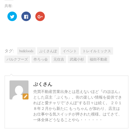
共有:
ク
Facebook
ク
リ
で
リ
ッ
共
ッ
ク
有
ク
し
す
し
て
る
て
Twitter
に
Google+
で
は
で
共
ク
共
有
リ
有
タグ:
(新
ッ
(新
bulkfoods
ぷくさんぽ
イベント
トレイルミックス
し
ク
し
い
し
い
バルクフーズ
作ろっ会
元住吉
武蔵小杉
福街不動産
ウ
て
ウ
ィ
く
ィ
ン
だ
ン
ド
さ
ド
ウ
い
ウ
で
(新
で
開
し
開
ぷくさん
き
い
き
ま
ウ
ま
売買不動産営業出身とは思えないほど『のほほん』
す)
ィ
す)
とした店主「ぷくち」。街の楽しい情報を提供でき
ン
ド
ればと愛チャリで"さんぽ"する日々は続く。 ２０１
ウ
で
８年２月から新たに もっちゃん が加わり、店主は
開
お仕事やる気スイッチが押された模様。はてさて、
き
ま
一体全体どうなることやら・・・・・・
す)